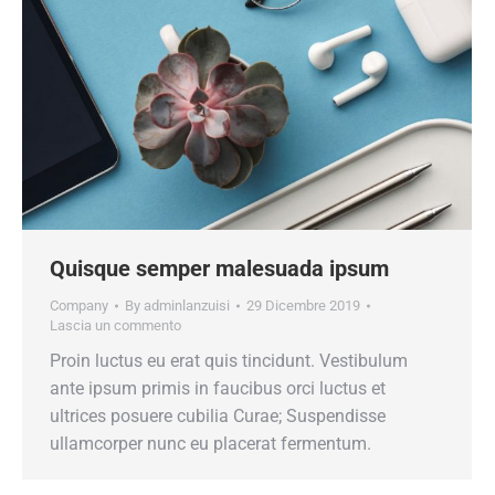
Quisque semper malesuada ipsum
Company
By
adminlanzuisi
29 Dicembre 2019
Lascia un commento
Proin luctus eu erat quis tincidunt. Vestibulum
ante ipsum primis in faucibus orci luctus et
ultrices posuere cubilia Curae; Suspendisse
ullamcorper nunc eu placerat fermentum.